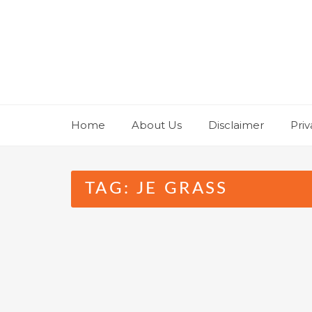
Skip
to
content
Home
About Us
Disclaimer
Priv
TAG:
JE GRASS