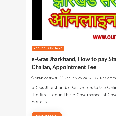
ABOUT JHARKHAND
e-Gras Jharkhand, How to pay Sta
Challan, Appointment Fee
P
Anup Agarwal
January 25, 2023
No Comm
o
e-Gras Jharkhand: e-Gras refers to the On
s
the first step in the e-Governance of Gov
t
e
portal is…
d
o