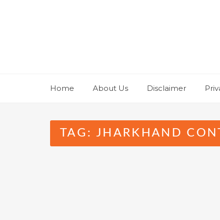
Skip
to
content
Home
About Us
Disclaimer
Priv
TAG:
JHARKHAND CON