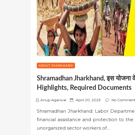
ABOUT JHARKHAND
Shramadhan Jharkhand, इस योजना के लाभ
Highlights, Required Documents
P
Anup Agarwal
April 20, 2023
No Comment
o
Shramadhan Jharkhand: Labor Department
s
financial assistance and protection to the
t
e
unorganized sector workers of…
d