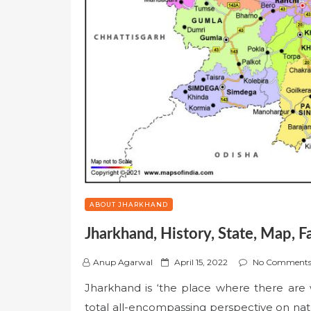
ABOUT JHARKHAND
Jharkhand, History, State, Map, F
P
Anup Agarwal
April 15, 2022
No Comment
o
Jharkhand is ‘the place where there are 
s
total all-encompassing perspective on nat
t