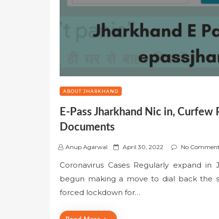
ABOUT JHARKHAND
E-Pass Jharkhand Nic in, Curfew 
Documents
P
Anup Agarwal
April 30, 2022
No Comment
o
Coronavirus Cases Regularly expand in
s
begun making a move to dial back the sp
t
e
forced lockdown for…
d
o