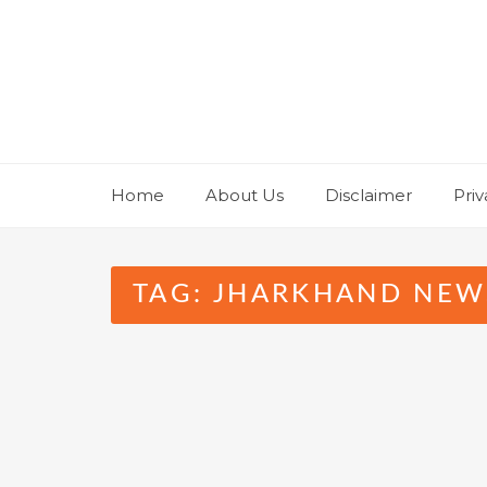
Skip
to
content
Home
About Us
Disclaimer
Priv
TAG:
JHARKHAND NEW