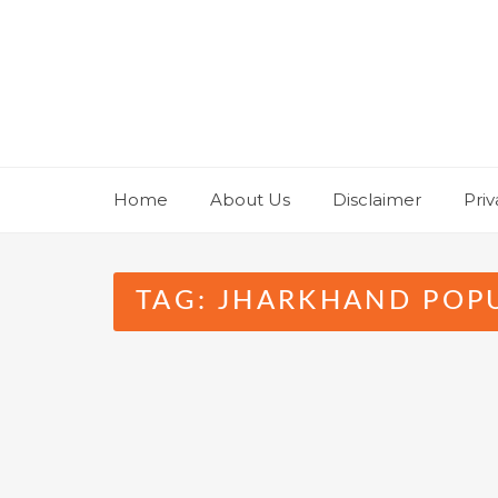
Skip
to
content
Home
About Us
Disclaimer
Priv
TAG:
JHARKHAND POPU