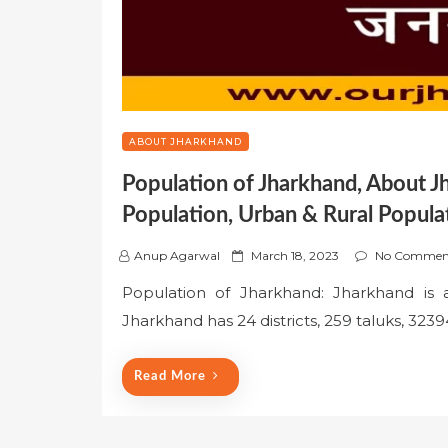
ABOUT JHARKHAND
Population of Jharkhand, About J
Population, Urban & Rural Popula
P
Anup Agarwal
March 18, 2023
No Commen
o
Population of Jharkhand: Jharkhand is a
s
Jharkhand has 24 districts, 259 taluks, 3239
t
e
d
Read More
o
n