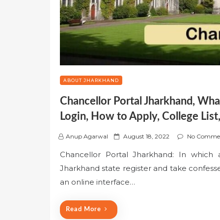
ABOUT JHARKHAND
Chancellor Portal Jharkhand, What 
Login, How to Apply, College List
P
Anup Agarwal
August 18, 2022
No Comme
o
Chancellor Portal Jharkhand: In which 
s
Jharkhand state register and take confesse
t
e
an online interface…
d
o
Read More
n