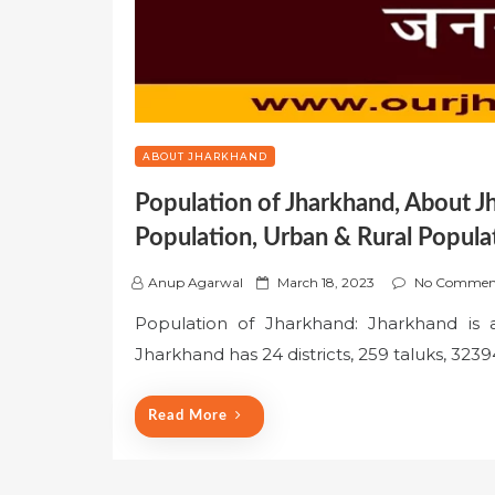
ABOUT JHARKHAND
Population of Jharkhand, About J
Population, Urban & Rural Popula
P
Anup Agarwal
March 18, 2023
No Commen
o
Population of Jharkhand: Jharkhand is a
s
Jharkhand has 24 districts, 259 taluks, 3239
t
e
d
Read More
o
n