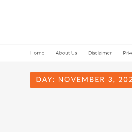
Skip
to
content
Home
About Us
Disclaimer
Priv
DAY:
NOVEMBER 3, 20