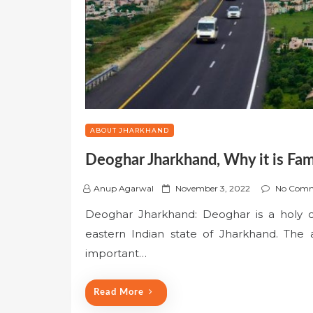
ABOUT JHARKHAND
Deoghar Jharkhand, Why it is Fa
P
Anup Agarwal
November 3, 2022
No Com
o
Deoghar Jharkhand: Deoghar is a holy ci
s
eastern Indian state of Jharkhand. The
t
e
important…
d
o
Read More
n