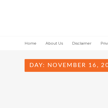
Skip
to
content
Home
About Us
Disclaimer
Priv
DAY:
NOVEMBER 16, 2