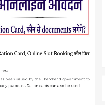
Ration Card, Online Slot Booking और फिर
ments
 has been issued by the Jharkhand government to
 many purposes. Ration cards can also be used…