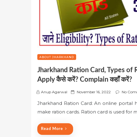
ABOUT JHARKHAND
Jharkhand Ration Card, Types of 
Apply कैसे करें? Complain कहाँ करें?
P
Anup Agarwal
November 16, 2022
No Com
o
Jharkhand Ration Card: An online portal
s
make ration cards. Ration card is used for
t
e
d
Read More
o