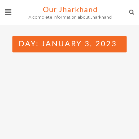
Skip
Our Jharkhand
to
A complete information about Jharkhand
content
DAY:
JANUARY 3, 2023