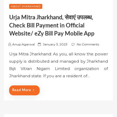
ABOUT JHARKHAND
Urja Mitra Jharkhand, सेवाएं उपलब्ध,
Check Bill Payment in Official
Website/ eZy Bill Pay Mobile App
P
Anup Agarwal
January 3, 2023
No Comments
o
Urja Mitra Jharkhand: As you, all know the power
s
supply is distributed and managed by Jharkhand
t
Bijli Vitran Nigam Limited organization of
e
Jharkhand state. If you are a resident of…
d
o
n
Read More