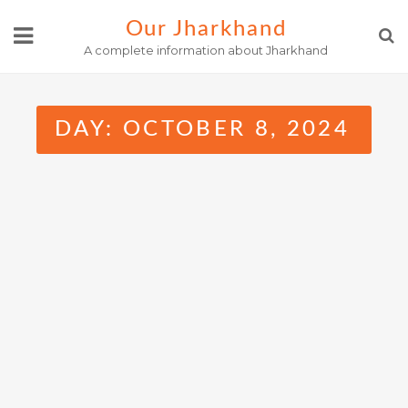
Skip
Our Jharkhand
to
A complete information about Jharkhand
content
DAY:
OCTOBER 8, 2024