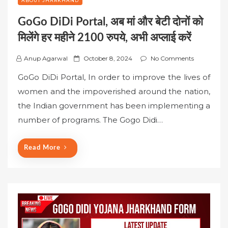
ABOUT JHARKHAND
GoGo DiDi Portal, अब मां और बेटी दोनों को
मिलेंगे हर महीने 2100 रुपये, अभी अप्लाई करें
P
Anup Agarwal
October 8, 2024
No Comments
o
GoGo DiDi Portal, In order to improve the lives of
s
women and the impoverished around the nation,
t
the Indian government has been implementing a
e
number of programs. The Gogo Didi…
d
o
n
Read More