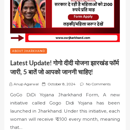
ABOUT JHARKHAND
Latest Update! गोगो दीदी योजना झारखंड फॉर्म
जारी, 5 बातें जो आपको जाननी चाहिए!
P
Anup Agarwal
October 8, 2024
No Comments
o
GoGo DiDi Yojana Jharkhand Form, A new
s
initiative called Gogo Didi Yojana has been
t
launched in Jharkhand. Under this initiative, each
e
woman will receive ₹ 2100 every month, meaning
d
o
that…