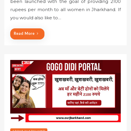
been launched with the goal of providing 2100
t
rupees per month to all women in Jharkhand. If
e
you would also like to…
d
o
n
Read More