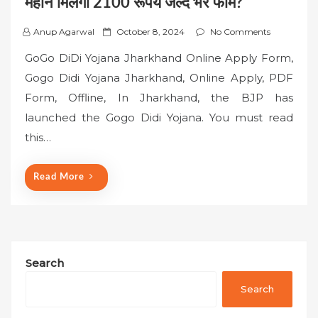
महीने मिलेगा 2100 रूपये जल्द भरे फॉर्म?
P
Anup Agarwal
October 8, 2024
No Comments
o
GoGo DiDi Yojana Jharkhand Online Apply Form,
s
Gogo Didi Yojana Jharkhand, Online Apply, PDF
t
Form, Offline, In Jharkhand, the BJP has
e
launched the Gogo Didi Yojana. You must read
d
o
this…
n
Read More
Search
Search