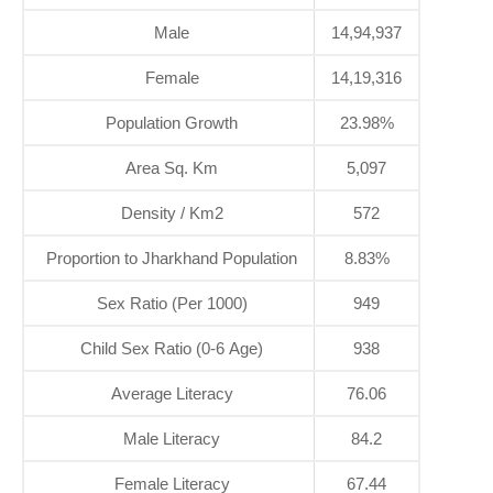
Male
14,94,937
Female
14,19,316
Population Growth
23.98%
Area Sq. Km
5,097
Density / Km2
572
Proportion to Jharkhand Population
8.83%
Sex Ratio (Per 1000)
949
Child Sex Ratio (0-6 Age)
938
Average Literacy
76.06
Male Literacy
84.2
Female Literacy
67.44